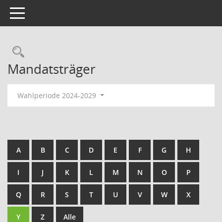
Toggle navigation
Rechercheauswahl
Mandatsträger
Wahlperiode 2024-2029
A
B
C
D
E
F
G
H
I
J
K
L
M
N
O
P
Q
R
S
T
U
V
W
X
Y
Z
Alle