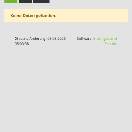
Keine Daten gefunden.
Letzte Änderung: 08.08.2026
Software:
Sitzungsdienst
(Wird in
05:03:38
Session