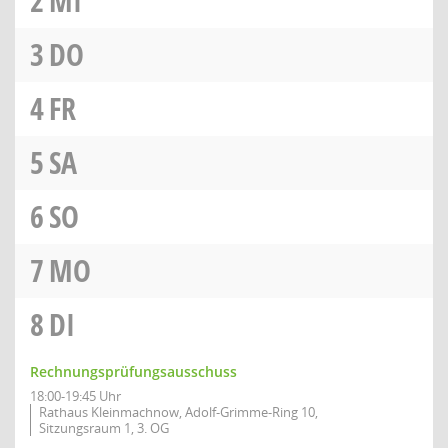
2
MI
3
DO
4
FR
5
SA
6
SO
7
MO
8
DI
Rechnungsprüfungsausschuss
18:00-19:45 Uhr
Rathaus Kleinmachnow, Adolf-Grimme-Ring 10,
Sitzungsraum 1, 3. OG