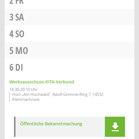
2
FR
3
SA
4
SO
5
MO
6
DI
Werksausschuss KITA-Verbund
18:30-20:10 Uhr
Hort „Am Hochwald", Adolf-Grimme-Ring 7, 14532
Kleinmachnow
Öffentliche Bekanntmachung