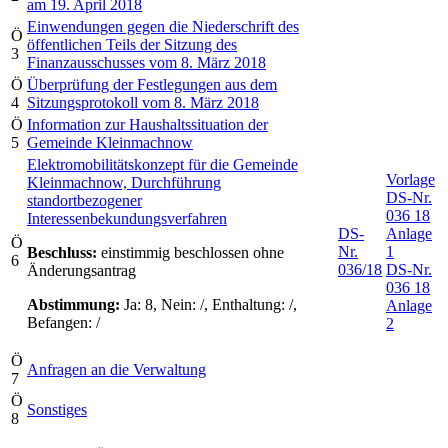
am 19. April 2018
Einwendungen gegen die Niederschrift des
Ö
öffentlichen Teils der Sitzung des
3
Finanzausschusses vom 8. März 2018
Ö
Überprüfung der Festlegungen aus dem
4
Sitzungsprotokoll vom 8. März 2018
Ö
Information zur Haushaltssituation der
5
Gemeinde Kleinmachnow
Elektromobilitätskonzept für die Gemeinde
Vorlage
Kleinmachnow, Durchführung
DS-Nr.
standortbezogener
036 18
Interessenbekundungsverfahren
DS-
Anlage
Ö
Nr.
1
Beschluss:
einstimmig beschlossen ohne
6
036/18
DS-Nr.
Änderungsantrag
036 18
Abstimmung:
Ja: 8, Nein: /, Enthaltung: /,
Anlage
Befangen: /
2
Ö
Anfragen an die Verwaltung
7
Ö
Sonstiges
8