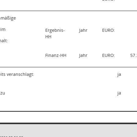
nmäßige
 im
Ergebnis-
Jahr
EURO:
HH
alt:
Finanz-HH
Jahr
EURO:
57.
eits veranschlagt:
ja
 zu
ja