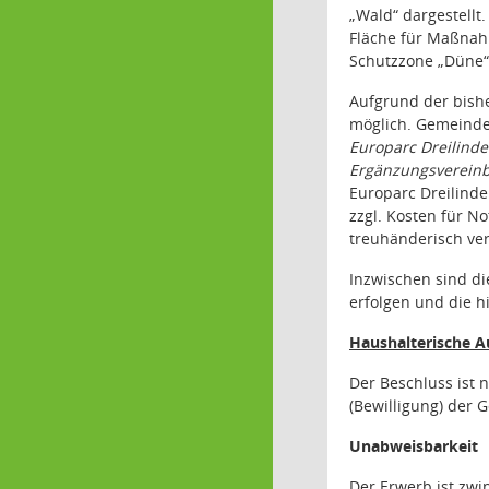
„Wald“ dargestellt
Fläche für Maßnahm
Schutzzone „Düne“ (
Aufgrund der bishe
möglich. Gemeinde
Europarc Dreilind
Ergänzungsvereinb
Europarc Dreilind
zzgl. Kosten für N
treuhänderisch ver
Inzwischen sind di
erfolgen und die 
Haushalterische 
Der Beschluss ist
(Bewilligung) der 
Unabweisbarkeit
Der Erwerb ist zw