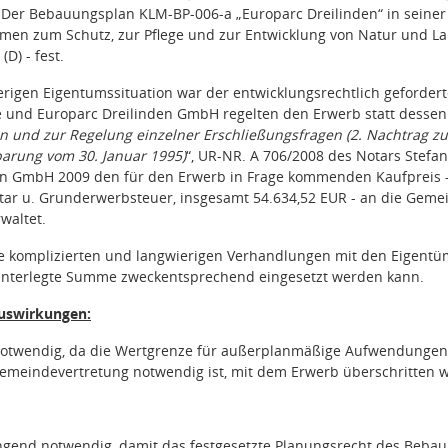
. Der Bebauungsplan KLM-BP-006-a „Europarc Dreilinden“ in seine
en zum Schutz, zur Pflege und zur Entwicklung von Natur und Lan
D) - fest.
rigen Eigentumssituation war der entwicklungsrechtlich geforder
 und Europarc Dreilinden GmbH regelten den Erwerb statt dessen
en und zur Regelung einzelner Erschließungsfragen (2. Nachtrag 
arung vom 30. Januar 1995)
“, UR-NR. A 706/2008 des Notars Stefan
en GmbH 2009 den für den Erwerb in Frage kommenden Kaufpreis – 
otar u. Grunderwerbsteuer, insgesamt 54.634,52 EUR - an die Geme
waltet.
e komplizierten und langwierigen Verhandlungen mit den Eigentüm
hinterlegte Summe zweckentsprechend eingesetzt werden kann.
Auswirkungen:
 notwendig, da die Wertgrenze für außerplanmäßige Aufwendungen
Gemeindevertretung notwendig ist, mit dem Erwerb überschritten w
ingend notwendig, damit das festgesetzte Planungsrecht des Beb