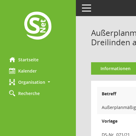
Toggle navigation
Außerplanmä
Dreilinden 
Startseite
Informationen
Kalender
Organisation
Recherche
Betreff
Außerplanmäßiger
Vorlage
DS-Nr. 071/21