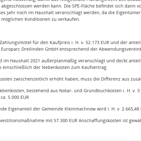
n abgeschlossen werden kann. Die SPE-Fläche befindet sich dann 
es Jahr noch im Haushalt veranschlagt werden, da die Eigentümer
ch möglichen Konditionen zu verkaufen.
Zahlungsmittel für den Kaufpreis i. H. v. 52.173 EUR und der antei
r Europarc Dreilinden GmbH entsprechend der Abwendungsvereinb
rd im Haushalt 2021 außerplanmäßig veranschlagt und deckt antei
 einschließlich der Nebenkosten zum Kaufvertrag.
osten zwischenzeitlich erhöht haben, muss die Differenz aus zusät
benkosten, bestehend aus Notar- und Grundbuchkosten i. H. v. 3 
 ca. 5.000 EUR
de Eigenanteil der Gemeinde Kleinmachnow wird i. H. v. 2.665,48 
nvestitionsmaßnahme mit 57.300 EUR Anschaffungskosten ist gewäh