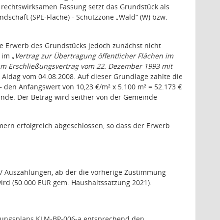
r rechtswirksamen Fassung setzt das Grundstück als
dschaft (SPE-Fläche) - Schutzzone „Wald“ (W) bzw.
te Erwerb des Grundstücks jedoch zunächst nicht
 im „
Vertrag zur Übertragung öffentlicher Flächen im
zum Erschließungsvertrag vom 22. Dezember 1993 mit
 Aldag vom 04.08.2008. Auf dieser Grundlage zahlte die
den Anfangswert von 10,23 €/m² x 5.100 m² = 52.173 €
inde. Der Betrag wird seither von der Gemeinde
ern erfolgreich abgeschlossen, so dass der Erwerb
/ Auszahlungen, ab der die vorherige Zustimmung
ird (50.000 EUR gem. Haushaltssatzung 2021).
auungsplans KLM-BP-006-a entsprechend den