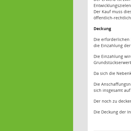
Entwicklungsziele
Der Kauf muss dies
öffentlich-rechtli
Deckung
Die erforderlichen 
die Einzahlung de
Die Einzahlung wi
Grundstückserwerb
Da sich die Nebenk
Die Anschaffungsne
sich insgesamt auf
Der noch zu decken
Die Deckung der I