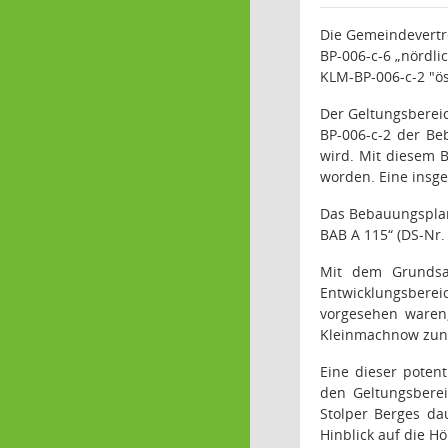
Die Gemeindevertre
BP-006-c-6 „nördli
KLM-BP-006-c-2 "ös
Der Geltungsberei
BP-006-c-2 der B
wird.
Mit diesem B
worden. Eine insge
Das Bebauungsplan
BAB A 115“ (DS-Nr.
Mit dem Grundsat
Entwicklungsberei
vorgesehen waren,
Kleinmachnow zun
Eine dieser poten
den Geltungsbere
Stolper Berges da
Hinblick auf die H