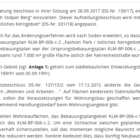
tung beschloss in ihrer Sitzung am 28.09.2017 (DS-Nr. 139/17), ei
ch Stolper Berg“ einzuleiten. Dieser Aufstellungsbeschluss wird mi
tliches Kerngebiet" (DS-Nr. 031/18) angepasst.
ch für das Änderungsverfahren wird nach Süden erweitert, so da
ebauungsplan KLM-BP-006-c-2
„
Fashion Park / östliches Kerngebie
ebauungsplan war der Ursprungsbebauungsplan KLM-BP-006-c „Fas
samt rund 7.000 m² große Fläche östlich der Fahrenheitstraße wurd
-Gebiet (vgl.
Anlage 1
)
gehört zum städtebaulichen Entwicklungs
 189/91 vom 05.09.1991).
zbeschluss DS-Nr. 137/15/2 vom 17.12.2015 änderte die Gem
ch „Wohnen und Arbeiten …“. Auf
Flächen beiderseits Stahnsdor
 sollen die Voraussetzungen für Wohnungsbau geschaffen werd
ehmend Handlungsbedarf beim Wohnungsangebot gibt.
tiellen Wohnbauflächen, das Bebauungsplangebiet KLM-BP-006-c-5 
ich des KLM-BP-006-c-2. Um eine Sichtachse zwischen geplan
uerhaft sicherzustellen, soll das momentan mögliche Baurecht i
öhe reduziert werden. Konkret bedeutet dies,
dass künftig Neubaut