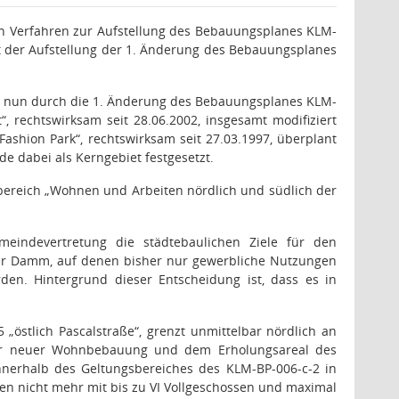
n Verfahren zur Aufstellung
des Bebauungsplanes KLM-
t der
Aufstellung der 1. Änderung des Bebauungsplanes
ss nun durch die 1. Änderung des Bebauungsplanes KLM-
t
“, rechtswirksam seit 28.06.2002,
insgesamt modifiziert
hion Park“, rechtswirksam seit 27.03.1997, überplant
e dabei als Kerngebiet festgesetzt.
bereich „Wohnen und Arbeiten nördlich und südlich der
eindevertretung die städtebaulichen Ziele für den
fer Damm, auf denen bisher nur gewerbliche Nutzungen
en. Hintergrund dieser Entscheidung ist, dass es in
„östlich Pascalstraße“, grenzt unmittelbar nördlich an
ter neuer Wohnbebauung und dem Erholungsareal des
nnerhalb des Geltungsbereiches des KLM-BP-006-c-2 in
en nicht mehr mit bis zu VI Vollgeschossen und maximal