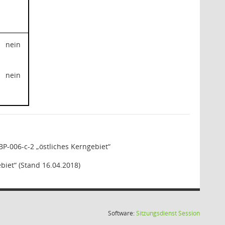
nein
nein
-006-c-2 „östliches Kerngebiet“
ebiet
“ (Stand 16.04.2018)
(Wird in
Software:
Sitzungsdienst
Session