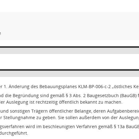
e
r 1. Änderung des Bebauungsplanes KLM-BP-006-c-2 „östliches Kern
d die Begründung sind gemäß § 3 Abs. 2 Baugesetzbuch (BauGB) fü
er Auslegung ist rechtzeitig öffentlich bekannt zu machen.
nd sonstigen Trägern öffentlicher Belange, deren Aufgabenbereic
ur Stellungnahme zu geben.
Sie sollen außerdem von der Auslegun
ngsverfahren wird im beschleunigten Verfahren gemäß § 13a BauG
durchgeführt.