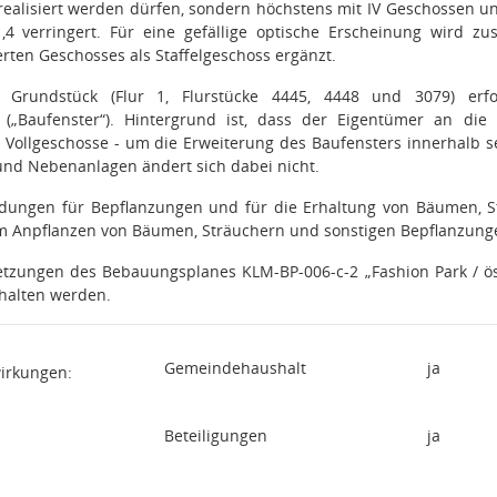
realisiert werden dürfen, sondern höchstens mit IV Geschossen u
,4 verringert. Für eine gefällige optische Erscheinung wird zus
rten Geschosses als Staffelgeschoss ergänzt.
e Grundstück (Flur 1, Flurstücke 4445, 4448 und 3079) er
 („Baufenster“).
Hintergrund ist, dass der Eigentümer an die
 Vollgeschosse - um die Erweiterung des Baufensters innerhalb s
 und Nebenanlagen ändert sich dabei nicht.
ndungen für Bepflanzungen und für die Erhaltung von Bäumen, St
um Anpflanzen von Bäumen, Sträuchern und sonstigen Bepflanzunge
setzungen des Bebauungsplanes KLM-BP-006-c-2 „
Fashion Park / ö
halten werden.
Gemeindehaushalt
ja
wirkungen:
Beteiligungen
ja