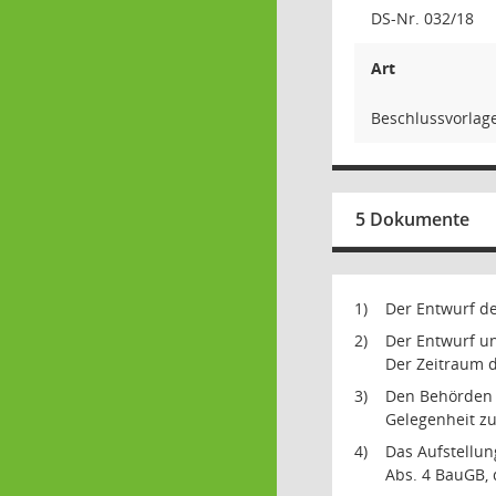
DS-Nr. 032/18
Art
Beschlussvorlag
5 Dokumente
1)
Der Entwurf de
2)
Der Entwurf un
Der Zeitraum d
3)
Den Behörden u
Gelegenheit z
4)
Das Aufstellu
Abs. 4 BauGB,