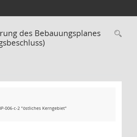
derung des Bebauungsplanes
Rec
gsbeschluss)
-006-c-2 "östliches Kerngebiet"