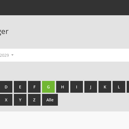
ger
-2029
D
E
F
G
H
I
J
K
L
X
Y
Z
Alle