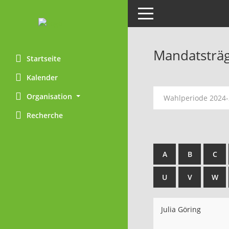
Toggle navigation
Mandatsträ
Startseite
Kalender
Organisation
Wahlperiode 2024
Recherche
A
B
C
U
V
W
Julia Göring