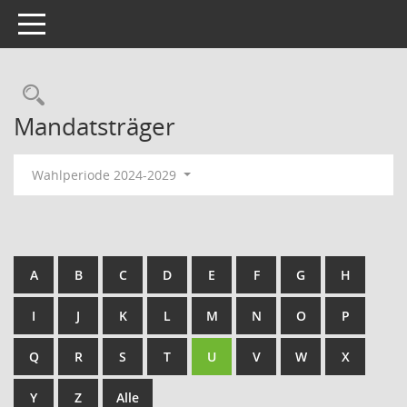
Toggle navigation
Rechercheauswahl
Mandatsträger
Wahlperiode 2024-2029
A
B
C
D
E
F
G
H
I
J
K
L
M
N
O
P
Q
R
S
T
U
V
W
X
Y
Z
Alle