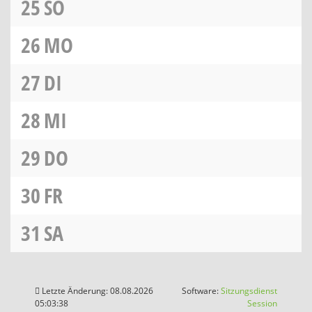
25
SO
26
MO
27
DI
28
MI
29
DO
30
FR
31
SA
Letzte Änderung: 08.08.2026
Software:
Sitzungsdienst
(Wird in
05:03:38
Session