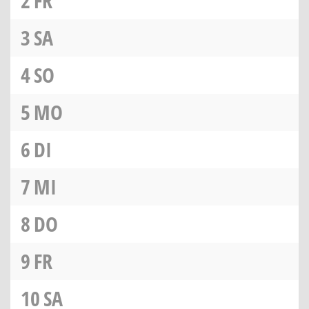
2
FR
3
SA
4
SO
5
MO
6
DI
7
MI
8
DO
9
FR
10
SA