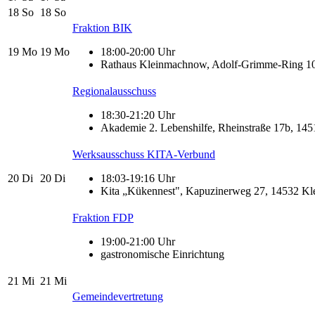
18
So
18
So
Fraktion BIK
19
Mo
19
Mo
18:00-20:00 Uhr
Rathaus Kleinmachnow, Adolf-Grimme-Ring 10
Regionalausschuss
18:30-21:20 Uhr
Akademie 2. Lebenshilfe, Rheinstraße 17b, 145
Werksausschuss KITA-Verbund
20
Di
20
Di
18:03-19:16 Uhr
Kita „Kükennest", Kapuzinerweg 27, 14532 K
Fraktion FDP
19:00-21:00 Uhr
gastronomische Einrichtung
21
Mi
21
Mi
Gemeindevertretung