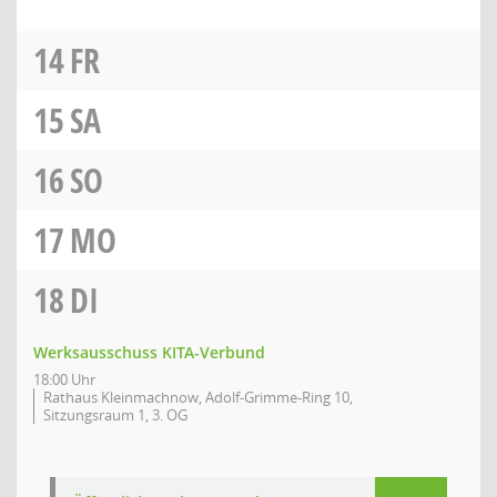
14
FR
15
SA
16
SO
17
MO
18
DI
Werksausschuss KITA-Verbund
18:00 Uhr
Rathaus Kleinmachnow, Adolf-Grimme-Ring 10,
Sitzungsraum 1, 3. OG