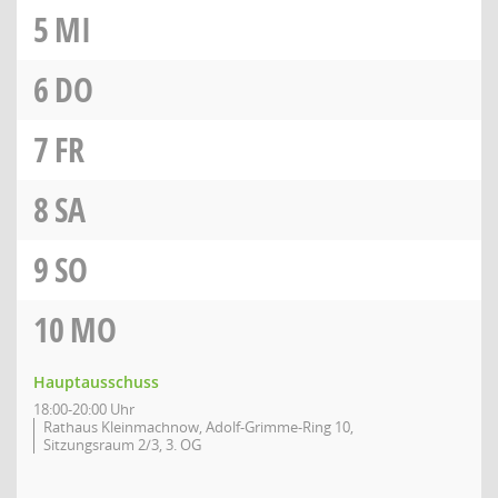
5
MI
6
DO
7
FR
8
SA
9
SO
10
MO
Hauptausschuss
18:00-20:00 Uhr
Rathaus Kleinmachnow, Adolf-Grimme-Ring 10,
Sitzungsraum 2/3, 3. OG