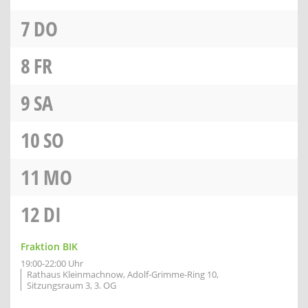
7
DO
8
FR
9
SA
10
SO
11
MO
12
DI
Fraktion BIK
19:00-22:00 Uhr
Rathaus Kleinmachnow, Adolf-Grimme-Ring 10,
Sitzungsraum 3, 3. OG