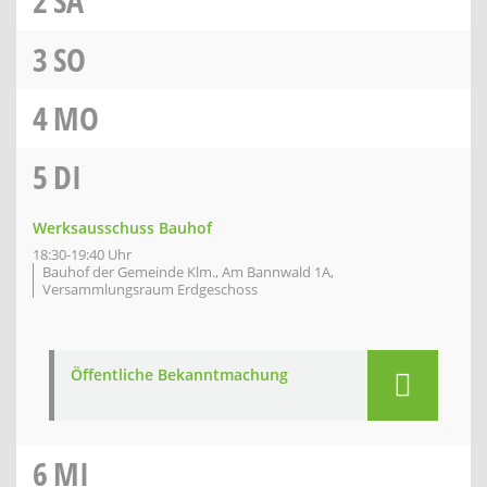
2
SA
3
SO
4
MO
5
DI
Werksausschuss Bauhof
18:30-19:40 Uhr
Bauhof der Gemeinde Klm., Am Bannwald 1A,
Versammlungsraum Erdgeschoss
Öffentliche Bekanntmachung
6
MI