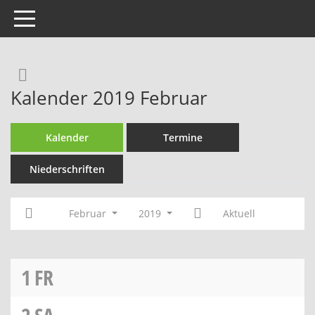
Toggle navigation
Rechercheauswahl
Kalender 2019 Februar
Kalender
Termine
Niederschriften
Februar
2019
Aktuell
1
FR