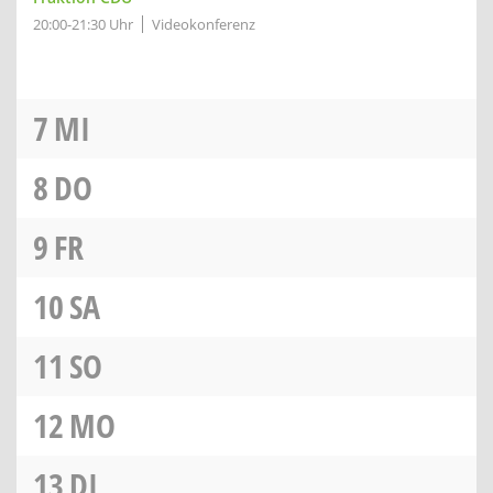
20:00-21:30 Uhr
Videokonferenz
7
MI
8
DO
9
FR
10
SA
11
SO
12
MO
13
DI