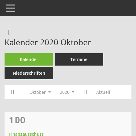
Toggle navigation
Rechercheauswahl
Kalender 2020 Oktober
Kalender
Termine
Niederschriften
Oktober
2020
Aktuell
1
DO
Finanzausschuss