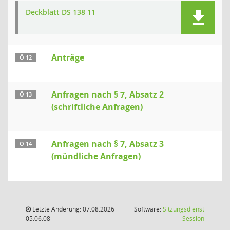
Deckblatt DS 138 11
Anträge
Ö 12
Anfragen nach § 7, Absatz 2
Ö 13
(schriftliche Anfragen)
Anfragen nach § 7, Absatz 3
Ö 14
(mündliche Anfragen)
Letzte Änderung: 07.08.2026
Software:
Sitzungsdienst
(Wird in
05:06:08
Session