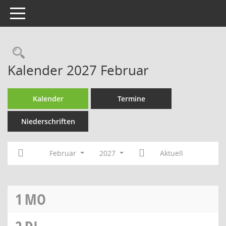
Toggle navigation
Rechercheauswahl
Kalender 2027 Februar
Kalender
Termine
Niederschriften
Februar
2027
Aktuell
1
MO