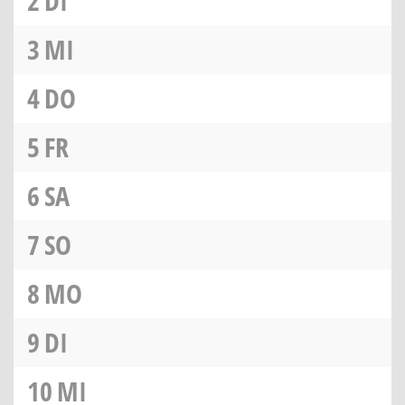
2
DI
3
MI
4
DO
5
FR
6
SA
7
SO
8
MO
9
DI
10
MI