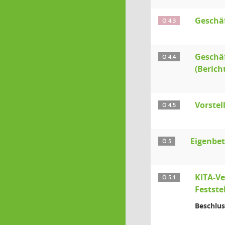
Geschäf
Ö 4.3
Geschä
Ö 4.4
(Berich
Vorstel
Ö 4.5
Eigenbet
Ö 5
KITA-V
Ö 5.1
Festste
Beschlus