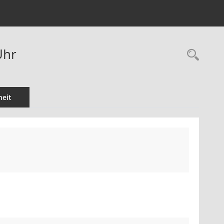
Uhr
Rec
eit