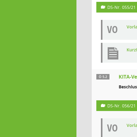
DS-Nr. 055/21
VO
Vorl
Kurz
KITA-Ve
Ö 5.2
Beschlus
DS-Nr. 056/21
VO
Vorl