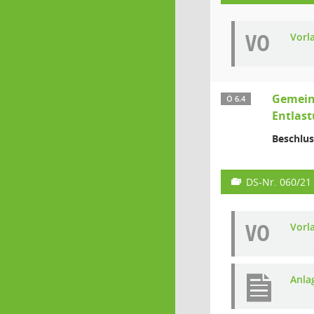
VO
Vorl
Gemein
Ö 6.4
Entlast
Beschlus
DS-Nr. 060/21
VO
Vorl
Anla