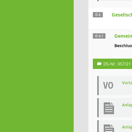
Gesellsc
Ö 6
Gemein
Ö 6.1
Beschlus
DS-Nr. 057/21
VO
Vorl
Anlag
Anla