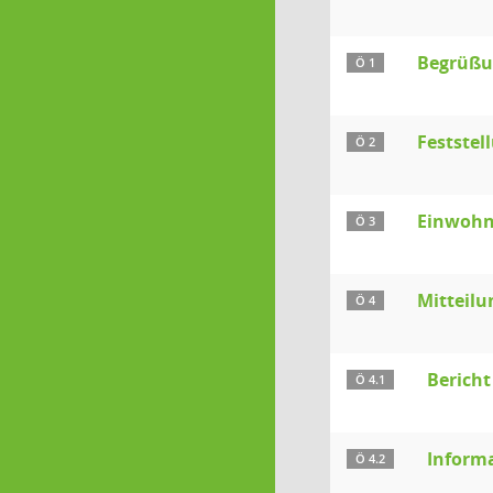
Begrüßu
Ö 1
Feststel
Ö 2
Einwohn
Ö 3
Mitteilu
Ö 4
Bericht
Ö 4.1
Inform
Ö 4.2